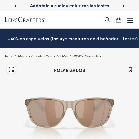
Skip
ápido con
Adáptate a cualquier luz con las lentes
¿Es hora
to
s
Transitions
®
main
content
-40% en espejuelos (Incluye monturas de diseñador + lentes)
Inicio
Marcas
Lentes Costa Del Mar
6S9124 Corrientes
POLARIZADOS