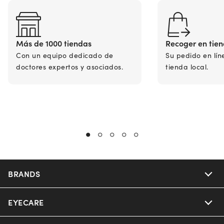
Más de 1000 tiendas
Recoger en tie
Con un equipo dedicado de
Su pedido en lín
doctores expertos y asociados.
tienda local.
BRANDS
EYECARE
Nuance Audio