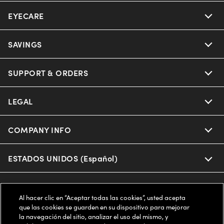
EYECARE
Nuance Audio
Ray-Ban
SAVINGS
Our Eyeglasses
Oakley
Our Sunglasses
SUPPORT & ORDERS
Offers & Discount
Ray-Ban | Meta
Our Contact Lenses
Insurance
LEGAL
Help Center
Oakley Meta
Ray-Ban | Meta
FSA & HSA
Online Order Status
COMPANY INFO
Privacy Policy
Miu Miu
Oakley Meta
CareCredit Credit Card
Shipping & Returns
Terms of Use
ESTADOS UNIDOS (Español)
About us
Prada
Eyewear Trends
2-Day Delivery
Notice of Financial Incentive
Accessibility
We guarantee every transaction is 100% secure
Al hacer clic en “Aceptar todas las cookies”, usted acepta
Michael Kors
Our Lenses
Frame Advisor
que las cookies se guarden en su dispositivo para mejorar
Independent Doctor's Notice
Our Flagship Stores
la navegación del sitio, analizar el uso del mismo, y
Buy now, pay later with Klarna*, Affirm or Cash App Afterpay.
Coach