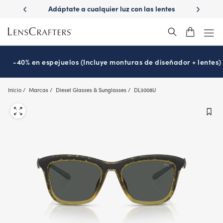
Skip
luz con las lentes
¿Es hora de tu examen de la vista?
Disfr
to
ions
Prográmalo hoy
®
main
content
-40% en espejuelos (Incluye monturas de diseñador + lentes)
Inicio
Marcas
Diesel Glasses & Sunglasses
DL3008U