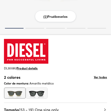
Pruébeselos
DL3008U
Product details
2 colores
Ver todos
Color de montura:
Amarillo metálico
Tamaño
(53 - 19) One size only