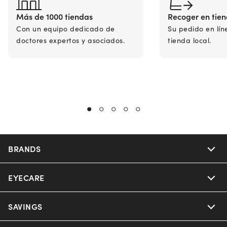
Más de 1000 tiendas
Recoger en tie
Con un equipo dedicado de
Su pedido en lín
doctores expertos y asociados.
tienda local.
BRANDS
EYECARE
Nuance Audio
Ray-Ban
SAVINGS
Our Eyeglasses