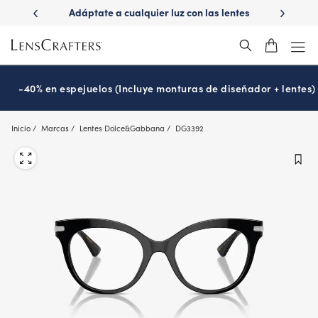
Skip
ápido con
Adáptate a cualquier luz con las lentes
¿Es hora 
to
Transitions
®
main
content
-40% en espejuelos (Incluye monturas de diseñador + lentes)
Inicio
Marcas
Lentes Dolce&Gabbana
DG3392