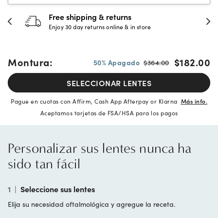
hipping & returns
30-day h
 day returns online & in store
Full refund 
Montura:
$182.00
50% Apagado
$364.00
SELECCIONAR LENTES
Pague en cuotas con Affirm, Cash App Afterpay or Klarna
Más info.
Aceptamos tarjetas de FSA/HSA para los pagos
Personalizar sus lentes nunca ha
sido tan fácil
1
|
Seleccione sus lentes
Elija su necesidad oftalmológica y agregue la receta.