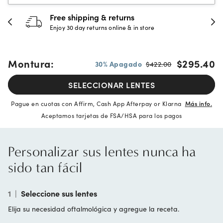
30-day happiness guarantee
Full refund or replacement within 30 days
Montura:
$295.40
30% Apagado
$422.00
SELECCIONAR LENTES
Pague en cuotas con Affirm, Cash App Afterpay or Klarna
Más info.
Aceptamos tarjetas de FSA/HSA para los pagos
Personalizar sus lentes nunca ha
sido tan fácil
1
|
Seleccione sus lentes
Elija su necesidad oftalmológica y agregue la receta.