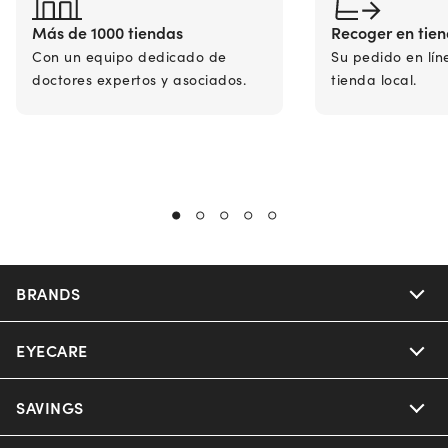
Más de 1000 tiendas
Recoger en tie
Con un equipo dedicado de
Su pedido en lín
doctores expertos y asociados.
tienda local.
BRANDS
EYECARE
Nuance Audio
Ray-Ban
SAVINGS
Our Eyeglasses