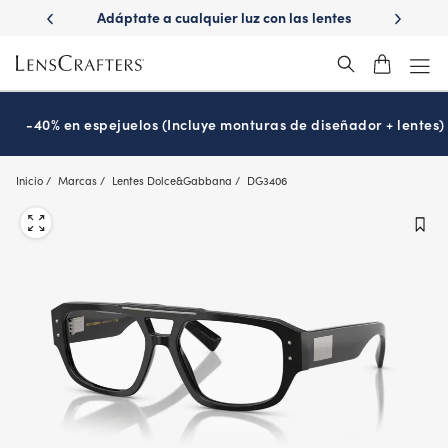
Skip
e a cualquier luz con las lentes
¿Es hora de tu examen de la vi
to
Transitions
Prográmalo hoy
®
main
content
-40% en espejuelos (Incluye monturas de diseñador + lentes)
Inicio
Marcas
Lentes Dolce&Gabbana
DG3406