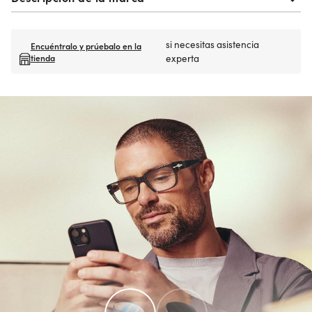
si necesitas asistencia
Encuéntralo y prúebalo en la
tienda
experta