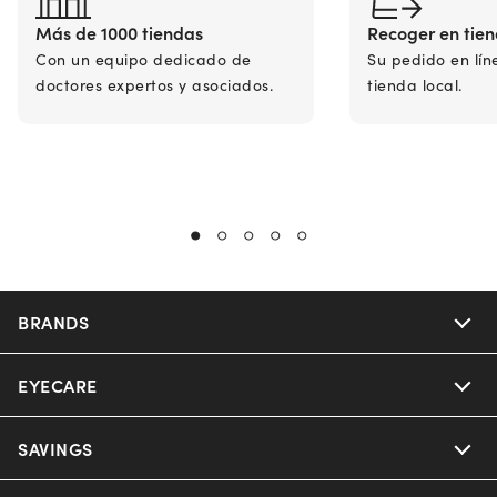
Más de 1000 tiendas
Recoger en tie
Con un equipo dedicado de
Su pedido en lín
doctores expertos y asociados.
tienda local.
BRANDS
EYECARE
Nuance Audio
Ray-Ban
SAVINGS
Our Eyeglasses