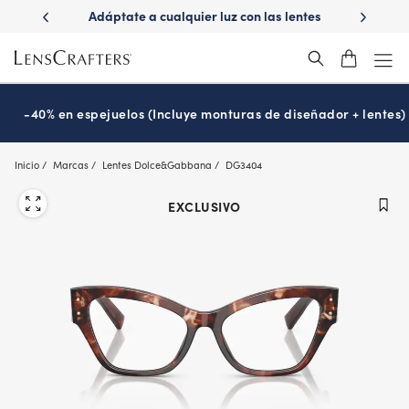
Skip
ápido con
Adáptate a cualquier luz con las lentes
¿Es hora
to
s
Transitions
®
main
content
-40% en espejuelos (Incluye monturas de diseñador + lentes)
Inicio
Marcas
Lentes Dolce&Gabbana
DG3404
EXCLUSIVO