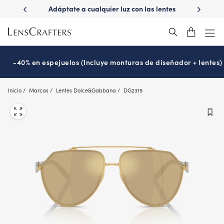
Skip
ápido con
Adáptate a cualquier luz con las lentes
¿Es hora
to
s
Transitions
®
main
content
-40% en espejuelos (Incluye monturas de diseñador + lentes)
Inicio
Marcas
Lentes Dolce&Gabbana
DG2315