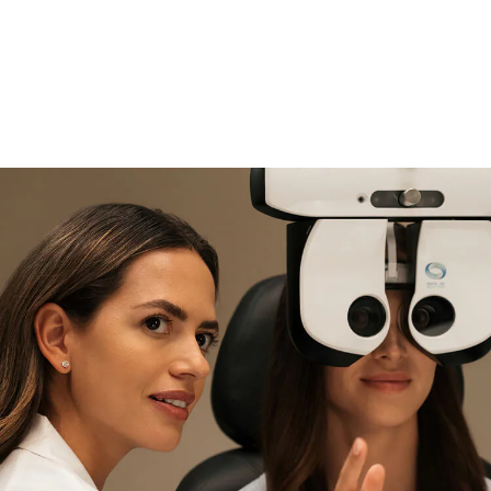
si necesitas asistencia
Encuéntralo y prúebalo en la
tienda
experta