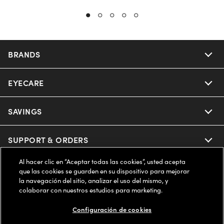
BRANDS
EYECARE
Nuance Audio
Ray-Ban
SAVINGS
Our Eyeglasses
Oakley
Our Sunglasses
SUPPORT & ORDERS
Offers & Discount
Ray-Ban | Meta
Al hacer clic en “Aceptar todas las cookies”, usted acepta
Our Contact Lenses
Insurance
LEGAL
Help Center
que las cookies se guarden en su dispositivo para mejorar
la navegación del sitio, analizar el uso del mismo, y
Oakley Meta
Ray-Ban | Meta
colaborar con nuestros estudios para marketing.
FSA & HSA
Online Order Status
COMPANY INFO
Privacy Policy
Configuración de cookies
Miu Miu
Oakley Meta
CareCredit Credit Card
Shipping & Returns
Terms of Use