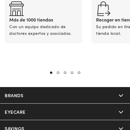
Más de 1000 tiendas
Recoger en tie
Con un equipo dedicado de
Su pedido en lín
doctores expertos y asociados.
tienda local.
BRANDS
EYECARE
Nuance Audio
Ray-Ban
SAVINGS
Our Eyeglasses