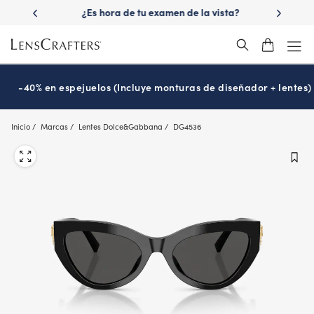
Skip
 las lentes
¿Es hora de tu examen de la vista?
Disfruta -40
to
Prográmalo hoy
main
content
-40% en espejuelos (Incluye monturas de diseñador + lentes)
Inicio
Marcas
Lentes Dolce&Gabbana
DG4536