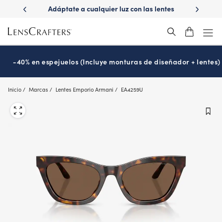
Skip
ápido con
Adáptate a cualquier luz con las lentes
¿Es hora
to
s
Transitions
®
main
content
-40% en espejuelos (Incluye monturas de diseñador + lentes)
Inicio
Marcas
Lentes Emporio Armani
EA4259U