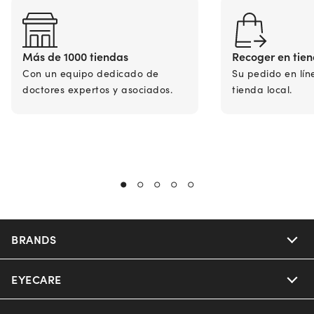
Más de 1000 tiendas
Recoger en tie
Con un equipo dedicado de
Su pedido en lín
doctores expertos y asociados.
tienda local.
BRANDS
EYECARE
Nuance Audio