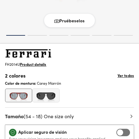
Pruébeselos
FH2014U
Product details
2 colores
Ver todos
Color de montura:
Carey Marrón
Tamaño
(54 - 18) One size only
Aplicar seguro de visión
Sync your vision insurance and see your benefits applied.