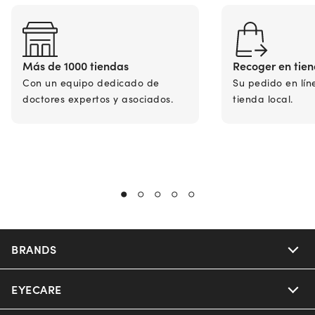
Más de 1000 tiendas
Recoger en tie
Con un equipo dedicado de
Su pedido en lín
doctores expertos y asociados.
tienda local.
BRANDS
EYECARE
Nuance Audio