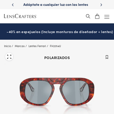
Skip
 las lentes
¿Es hora de tu examen de la vista?
Disfruta -40
to
Prográmalo hoy
main
content
-40% en espejuelos (Incluye monturas de diseñador + lentes)
Inicio
Marcas
Lentes Ferrari
FH2014U
POLARIZADOS