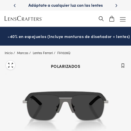
Skip
do con
Adáptate a cualquier luz con las lentes
¿Es hora de 
to
Transitions
Pr
®
main
content
-40% en espejuelos (Incluye monturas de diseñador + lentes)
Inicio
Marcas
Lentes Ferrari
FH1026Q
POLARIZADOS