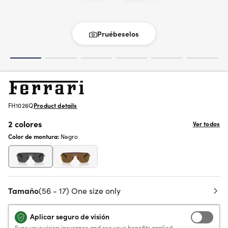
Pruébeselos
FH1026Q
Product details
2 colores
Ver todos
Color de montura:
Negro
Tamaño
(56 - 17) One size only
Aplicar seguro de visión
Sync your vision insurance and see your benefits applied.