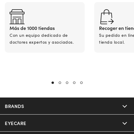
Más de 1000 tiendas
Recoger en tie
Con un equipo dedicado de
Su pedido en lín
doctores expertos y asociados.
tienda local.
BRANDS
EYECARE
Nuance Audio