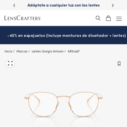
Skip
ápido con
Adáptate a cualquier luz con las lentes
¿Es hora
to
s
Transitions
®
main
content
-40% en espejuelos (Incluye monturas de diseñador + lentes)
Inicio
Marcas
Lentes Giorgio Armani
AR5148T