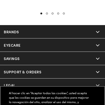
BRANDS
EYECARE
Nuance Audio
Ray-Ban
SAVINGS
Our Eyeglasses
Oakley
Our Sunglasses
SUPPORT & ORDERS
Offers & Discount
Ray-Ban | Meta
Our Contact Lenses
Insurance
LEGAL
Help Center
Al hacer clic en “Aceptar todas las cookies”, usted acepta
Oakley Meta
Ray-Ban | Meta
FSA & HSA
Online Order Status
que las cookies se guarden en su dispositivo para mejorar
COMPANY INFO
Privacy Policy
la navegación del sitio, analizar el uso del mismo, y