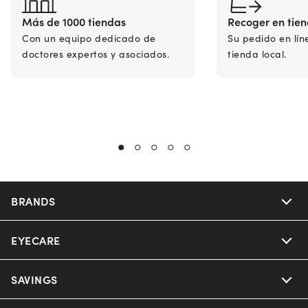
Más de 1000 tiendas
Recoger en tie
Con un equipo dedicado de
Su pedido en lín
doctores expertos y asociados.
tienda local.
BRANDS
EYECARE
Nuance Audio
Ray-Ban
SAVINGS
Our Eyeglasses