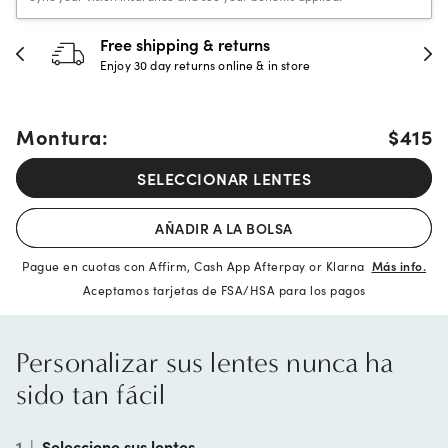
30-day happiness guarantee
Full refund or replacement within 30 days
Montura:
$415
SELECCIONAR LENTES
AÑADIR A LA BOLSA
Pague en cuotas con Affirm, Cash App Afterpay or Klarna
Más info.
Aceptamos tarjetas de FSA/HSA para los pagos
Personalizar sus lentes nunca ha
sido tan fácil
1
|
Seleccione sus lentes