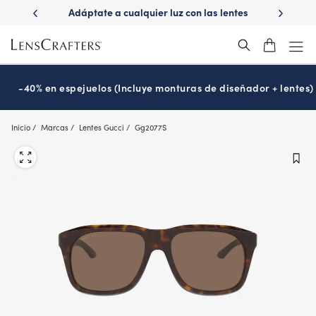
Skip
ualquier luz con las lentes
¿Es hora de tu examen de la vista?
to
Transitions
Prográmalo hoy
®
main
content
-40% en espejuelos (Incluye monturas de diseñador + lentes)
Inicio
Marcas
Lentes Gucci
Gg2077S