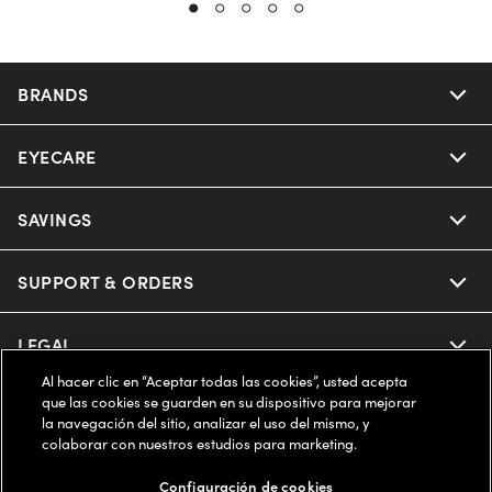
BRANDS
EYECARE
Nuance Audio
Ray-Ban
SAVINGS
Our Eyeglasses
Oakley
Our Sunglasses
SUPPORT & ORDERS
Offers & Discount
Ray-Ban | Meta
Our Contact Lenses
Insurance
LEGAL
Help Center
Al hacer clic en “Aceptar todas las cookies”, usted acepta
Oakley Meta
Ray-Ban | Meta
FSA & HSA
Online Order Status
que las cookies se guarden en su dispositivo para mejorar
COMPANY INFO
Privacy Policy
la navegación del sitio, analizar el uso del mismo, y
Miu Miu
colaborar con nuestros estudios para marketing.
Oakley Meta
CareCredit Credit Card
Shipping & Returns
Terms of Use
ESTADOS UNIDOS (Español)
About us
Configuración de cookies