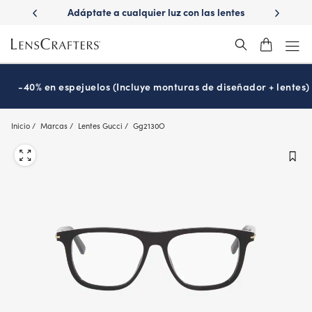
Skip
ápido con
Adáptate a cualquier luz con las lentes
¿Es hora
to
s
Transitions
®
main
content
-40% en espejuelos (Incluye monturas de diseñador + lentes)
Inicio
Marcas
Lentes Gucci
Gg2130O