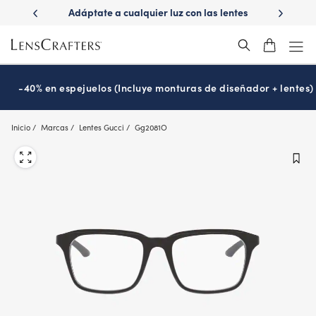
Skip
ápido con
Adáptate a cualquier luz con las lentes
¿Es hora
to
s
Transitions
®
main
content
-40% en espejuelos (Incluye monturas de diseñador + lentes)
Inicio
Marcas
Lentes Gucci
Gg2081O