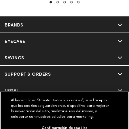
BRANDS
EYECARE
Nuance Audio
Ray-Ban
SAVINGS
Our Eyeglasses
Oakley
Our Sunglasses
SUPPORT & ORDERS
Offers & Discount
Ray-Ban | Meta
Our Contact Lenses
Insurance
LEGAL
Help Center
Al hacer clic en “Aceptar todas las cookies”, usted acepta
Oakley Meta
Ray-Ban | Meta
FSA & HSA
Online Order Status
que las cookies se guarden en su dispositivo para mejorar
COMPANY INFO
Privacy Policy
la navegación del sitio, analizar el uso del mismo, y
Miu Miu
colaborar con nuestros estudios para marketing.
Oakley Meta
CareCredit Credit Card
Shipping & Returns
Terms of Use
ESTADOS UNIDOS (Español)
About us
Configuración de cookies