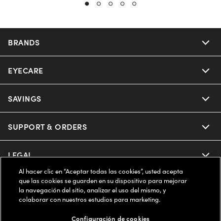
BRANDS
EYECARE
Nuance Audio
Ray-Ban
SAVINGS
Our Eyeglasses
Oakley
Our Sunglasses
SUPPORT & ORDERS
Offers & Discount
Ray-Ban | Meta
Our Contact Lenses
Insurance
LEGAL
Help Center
Al hacer clic en “Aceptar todas las cookies”, usted acepta
Oakley Meta
Ray-Ban | Meta
FSA & HSA
Online Order Status
que las cookies se guarden en su dispositivo para mejorar
COMPANY INFO
Privacy Policy
la navegación del sitio, analizar el uso del mismo, y
Miu Miu
colaborar con nuestros estudios para marketing.
Oakley Meta
CareCredit Credit Card
Shipping & Returns
Terms of Use
ESTADOS UNIDOS (Español)
About us
Configuración de cookies