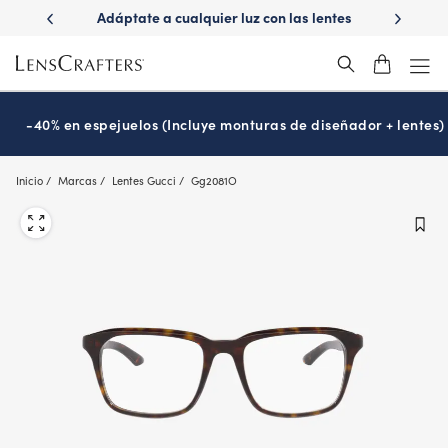
Skip
ápido con
Adáptate a cualquier luz con las lentes
¿Es hora
to
s
Transitions
®
main
content
-40% en espejuelos (Incluye monturas de diseñador + lentes)
Inicio
Marcas
Lentes Gucci
Gg2081O