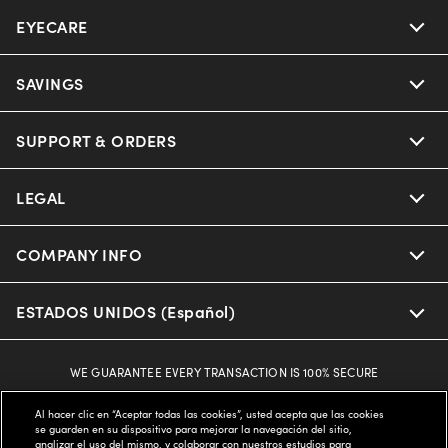
EYECARE
SAVINGS
SUPPORT & ORDERS
LEGAL
COMPANY INFO
ESTADOS UNIDOS (Español)
WE GUARANTEE EVERY TRANSACTION IS 100% SECURE
Al hacer clic en “Aceptar todas las cookies”, usted acepta que las cookies
se guarden en su dispositivo para mejorar la navegación del sitio,
Buy now, pay later with Klarna*, Affirm or Cash App Afterpay.
analizar el uso del mismo, y colaborar con nuestros estudios para