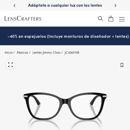
Skip
ápido con
Adáptate a cualquier luz con las lentes
¿Es hora
to
s
Transitions
®
main
content
-40% en espejuelos (Incluye monturas de diseñador + lentes)
Inicio
Marcas
Lentes Jimmy Choo
JC3007HB