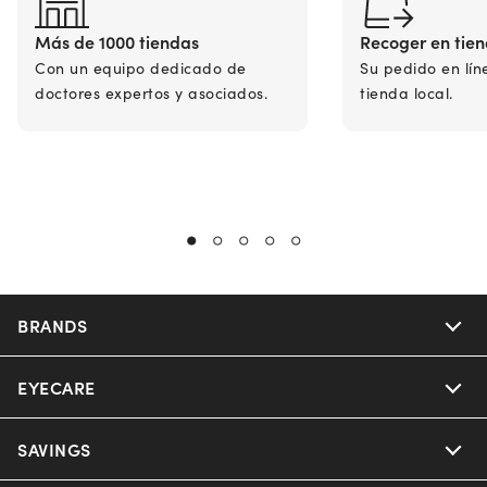
Más de 1000 tiendas
Recoger en tie
Con un equipo dedicado de
Su pedido en lín
doctores expertos y asociados.
tienda local.
BRANDS
EYECARE
Nuance Audio
Ray-Ban
SAVINGS
Our Eyeglasses