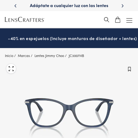
Skip
ápido con
Adáptate a cualquier luz con las lentes
¿Es hora
to
s
Transitions
®
main
content
-40% en espejuelos (Incluye monturas de diseñador + lentes)
Inicio
Marcas
Lentes Jimmy Choo
JC3007HB