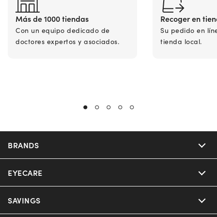
Más de 1000 tiendas
Recoger en tie
Con un equipo dedicado de
Su pedido en lín
doctores expertos y asociados.
tienda local.
BRANDS
EYECARE
Nuance Audio
Ray-Ban
SAVINGS
Our Eyeglasses