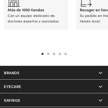
Más de 1000 tiendas
Recoger en tie
Con un equipo dedicado de
Su pedido en lín
doctores expertos y asociados.
tienda local.
BRANDS
EYECARE
Nuance Audio
Ray-Ban
SAVINGS
Our Eyeglasses