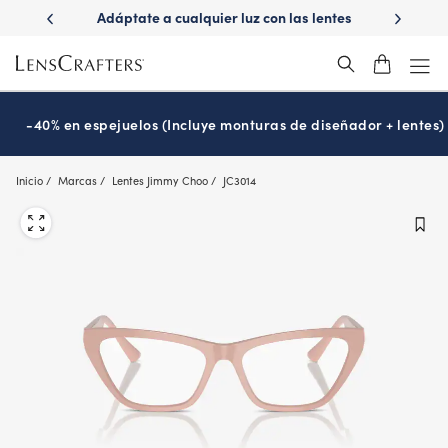
Skip
uz con las lentes
¿Es hora de tu examen de la vista?
Disfru
to
ons
Prográmalo hoy
®
main
content
-40% en espejuelos (Incluye monturas de diseñador + lentes)
Inicio
Marcas
Lentes Jimmy Choo
JC3014