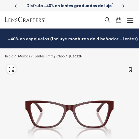
Skip
la vista?
Disfruta -40% en lentes graduados de lujo
Descubre 
*
to
main
content
-40% en espejuelos (Incluye monturas de diseñador + lentes)
Inicio
Marcas
Lentes Jimmy Choo
JC3022H