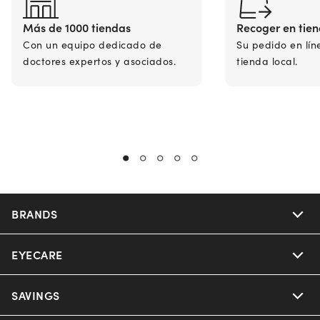
Más de 1000 tiendas
Recoger en tie
Con un equipo dedicado de
Su pedido en lín
doctores expertos y asociados.
tienda local.
BRANDS
EYECARE
Nuance Audio
Ray-Ban
SAVINGS
Our Eyeglasses