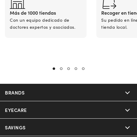
Más de 1000 tiendas
Recoger en tie
Con un equipo dedicado de
Su pedido en lín
doctores expertos y asociados.
tienda local.
BRANDS
EYECARE
Nuance Audio
Ray-Ban
SAVINGS
Our Eyeglasses