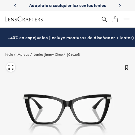
Skip
ualquier luz con las lentes
¿Es hora de tu examen de la vista?
to
Transitions
Prográmalo hoy
®
main
content
-40% en espejuelos (Incluye monturas de diseñador + lentes)
Inicio
Marcas
Lentes Jimmy Choo
JC3020B