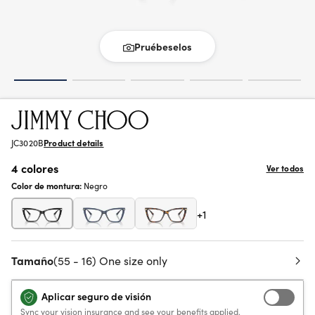
Pruébeselos
JC3020B
Product details
4 colores
Ver todos
Color de montura:
Negro
+1
Tamaño
(55 - 16) One size only
Aplicar seguro de visión
Sync your vision insurance and see your benefits applied.