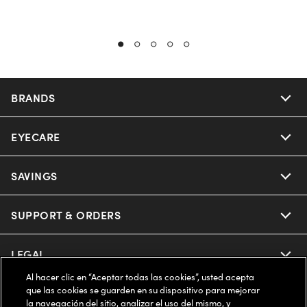
BRANDS
EYECARE
Nuance Audio
Ray-Ban
SAVINGS
Our Eyeglasses
Oakley
Our Sunglasses
SUPPORT & ORDERS
Offers & Discount
Ray-Ban | Meta
Our Contact Lenses
Insurance
LEGAL
Help Center
Al hacer clic en “Aceptar todas las cookies”, usted acepta
Oakley Meta
Ray-Ban | Meta
FSA & HSA
Online Order Status
que las cookies se guarden en su dispositivo para mejorar
COMPANY INFO
Privacy Policy
la navegación del sitio, analizar el uso del mismo, y