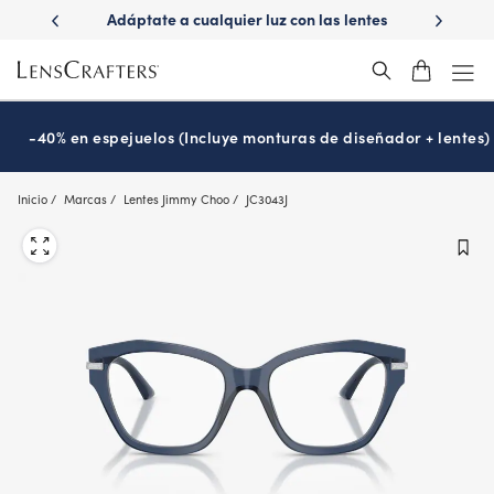
Skip
ápido con
Adáptate a cualquier luz con las lentes
¿Es hora
to
s
Transitions
®
main
content
-40% en espejuelos (Incluye monturas de diseñador + lentes)
Inicio
Marcas
Lentes Jimmy Choo
JC3043J