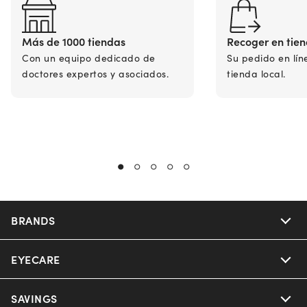
Más de 1000 tiendas
Recoger en tie
Con un equipo dedicado de
Su pedido en lín
doctores expertos y asociados.
tienda local.
BRANDS
EYECARE
Nuance Audio
Ray-Ban
SAVINGS
Our Eyeglasses