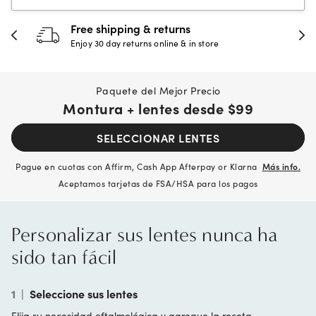
30-day happiness guarantee
Full refund or replacement within 30 days
Paquete del Mejor Precio
Montura + lentes desde
$99
SELECCIONAR LENTES
Pague en cuotas con Affirm, Cash App Afterpay or Klarna
Más info.
Aceptamos tarjetas de FSA/HSA para los pagos
Personalizar sus lentes nunca ha
sido tan fácil
1
|
Seleccione sus lentes
Elija su necesidad oftalmológica y agregue la receta.