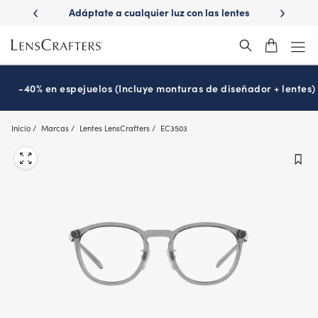
Skip
r luz con las lentes
¿Es hora de tu examen de la vista?
Disf
to
tions
Prográmalo hoy
®
main
content
-40% en espejuelos (Incluye monturas de diseñador + lentes)
Inicio
Marcas
Lentes LensCrafters
EC3503