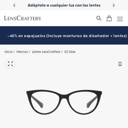
Skip
ápido con
Adáptate a cualquier luz con las lentes
¿Es hora
to
s
Transitions
®
main
content
-40% en espejuelos (Incluye monturas de diseñador + lentes)
Inicio
Marcas
Lentes LensCrafters
EC3504