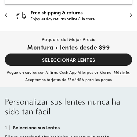
30-day happiness guarantee
Full refund or replacement within 30 days
Paquete del Mejor Precio
Montura + lentes desde
$99
SELECCIONAR LENTES
Pague en cuotas con Affirm, Cash App Afterpay or Klarna
Más info.
Aceptamos tarjetas de FSA/HSA para los pagos
Personalizar sus lentes nunca ha
sido tan fácil
1
|
Seleccione sus lentes
Elija su necesidad oftalmológica y agregue la receta.