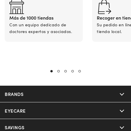
Más de 1000 tiendas
Recoger en tie
Con un equipo dedicado de
Su pedido en lín
doctores expertos y asociados.
tienda local.
BRANDS
EYECARE
Nuance Audio
Ray-Ban
SAVINGS
Our Eyeglasses