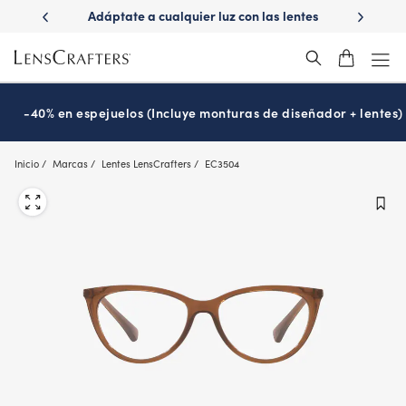
Skip
ápido con
Adáptate a cualquier luz con las lentes
¿Es hora 
to
Transitions
®
main
content
-40% en espejuelos (Incluye monturas de diseñador + lentes)
Inicio
Marcas
Lentes LensCrafters
EC3504