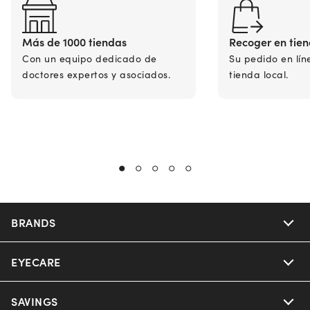
Más de 1000 tiendas
Recoger en tie
Con un equipo dedicado de
Su pedido en lín
doctores expertos y asociados.
tienda local.
BRANDS
EYECARE
Nuance Audio
Ray-Ban
SAVINGS
Our Eyeglasses