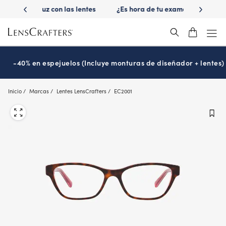
Skip
 las lentes
¿Es hora de tu examen de la vista?
Disfruta -40
to
Prográmalo hoy
main
content
-40% en espejuelos (Incluye monturas de diseñador + lentes)
Inicio
Marcas
Lentes LensCrafters
EC2001