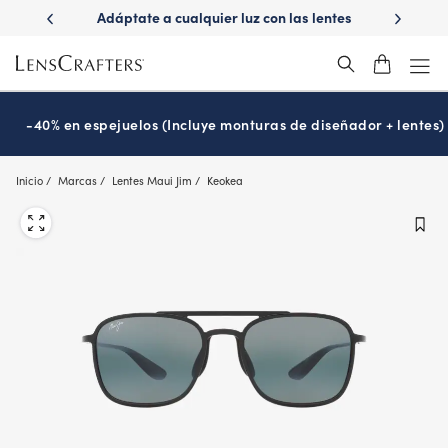
Skip
ápido con
Adáptate a cualquier luz con las lentes
¿Es hora
to
s
Transitions
®
main
content
-40% en espejuelos (Incluye monturas de diseñador + lentes)
Inicio
Marcas
Lentes Maui Jim
Keokea