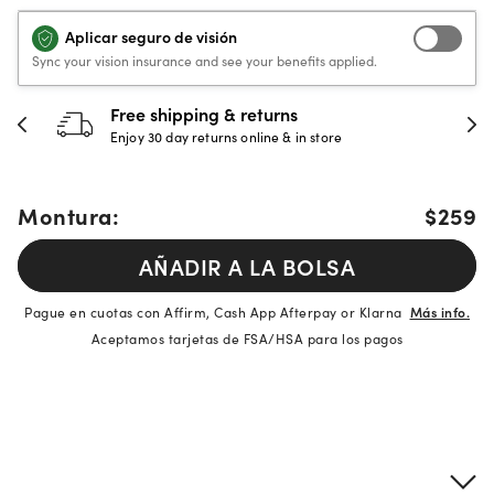
Aplicar seguro de visión
Sync your vision insurance and see your benefits applied.
Free shipping & returns
Enjoy 30 day returns online & in store
Montura:
$259
AÑADIR A LA BOLSA
Pague en cuotas con Affirm, Cash App Afterpay or Klarna
Más info.
Aceptamos tarjetas de FSA/HSA para los pagos
Detalles del producto
Información sobre montura y lentes