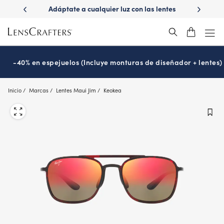
Skip
ápido con
Adáptate a cualquier luz con las lentes
¿Es hora
to
s
Transitions
®
main
content
-40% en espejuelos (Incluye monturas de diseñador + lentes)
Inicio
Marcas
Lentes Maui Jim
Keokea