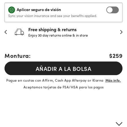
Aplicar seguro de visión
Sync your vision insurance and see your benefits applied.
Free shipping & returns
Enjoy 30 day returns online & in store
Montura:
$259
AÑADIR A LA BOLSA
Pague en cuotas con Affirm, Cash App Afterpay or Klarna
Más info.
Aceptamos tarjetas de FSA/HSA para los pagos
Detalles del producto
Información sobre montura y lentes