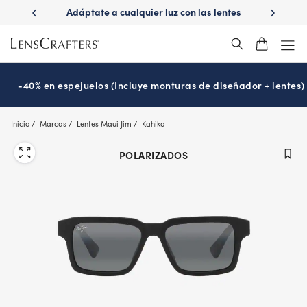
Skip
ápido con
Adáptate a cualquier luz con las lentes
¿Es hora
to
s
Transitions
®
main
content
-40% en espejuelos (Incluye monturas de diseñador + lentes)
Inicio
Marcas
Lentes Maui Jim
Kahiko
POLARIZADOS