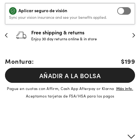
Aplicar seguro de visión
Sync your vision insurance and see your benefits applied.
Free shipping & returns
Enjoy 30 day returns online & in store
Montura:
$199
AÑADIR A LA BOLSA
Pague en cuotas con Affirm, Cash App Afterpay or Klarna
Más info.
Aceptamos tarjetas de FSA/HSA para los pagos
Detalles del producto
Información sobre montura y lentes