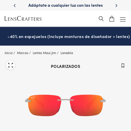
Skip
ápido con
Adáptate a cualquier luz con las lentes
¿Es hora
to
s
Transitions
®
main
content
-40% en espejuelos (Incluye monturas de diseñador + lentes)
Inicio
Marcas
Lentes Maui Jim
Lanakila
POLARIZADOS