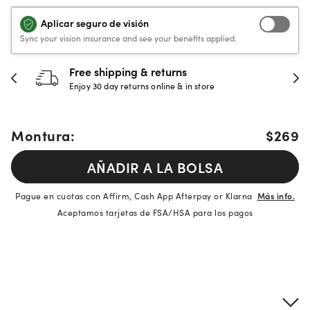
Aplicar seguro de visión
Sync your vision insurance and see your benefits applied.
30-day happiness guarantee
Full refund or replacement within 30 days
Montura:
$269
AÑADIR A LA BOLSA
Pague en cuotas con Affirm, Cash App Afterpay or Klarna
Más info.
Aceptamos tarjetas de FSA/HSA para los pagos
Detalles del producto
Información sobre montura y lentes