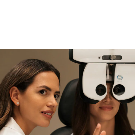
si necesitas asistencia
Encuéntralo y prúebalo en la
tienda
experta