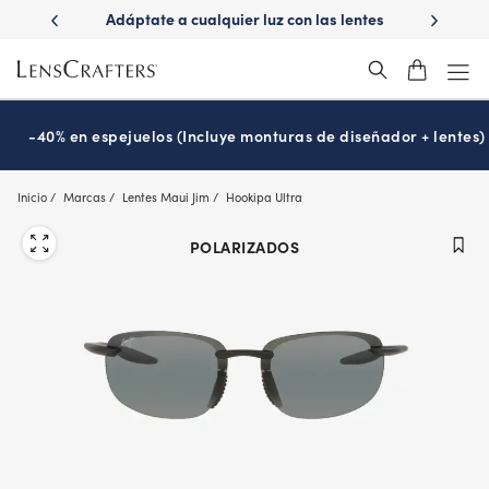
Skip
ápido con
Adáptate a cualquier luz con las lentes
¿Es hora
to
s
Transitions
®
main
content
-40% en espejuelos (Incluye monturas de diseñador + lentes)
Inicio
Marcas
Lentes Maui Jim
Hookipa Ultra
POLARIZADOS