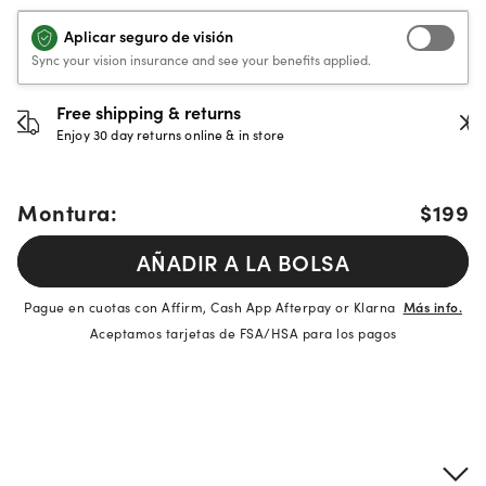
Aplicar seguro de visión
Sync your vision insurance and see your benefits applied.
30-day happiness guarantee
Full refund or replacement within 30 days
Montura:
$199
AÑADIR A LA BOLSA
Pague en cuotas con Affirm, Cash App Afterpay or Klarna
Más info.
Aceptamos tarjetas de FSA/HSA para los pagos
Detalles del producto
Información sobre montura y lentes