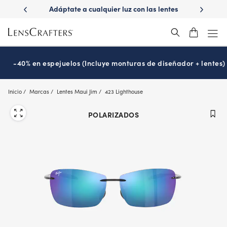
Skip
ápido con
Adáptate a cualquier luz con las lentes
¿Es hora
to
s
Transitions
®
main
content
-40% en espejuelos (Incluye monturas de diseñador + lentes)
Inicio
Marcas
Lentes Maui Jim
423 Lighthouse
POLARIZADOS