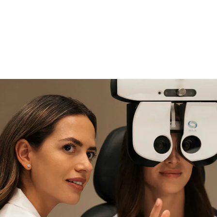
si necesitas asistencia
Encuéntralo y prúebalo en la
tienda
experta