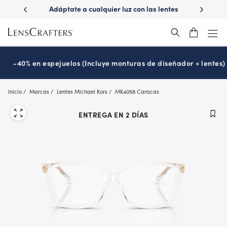
Skip
ápido con
Adáptate a cualquier luz con las lentes
¿Es hora
to
s
Transitions
®
main
content
-40% en espejuelos (Incluye monturas de diseñador + lentes)
Inicio
Marcas
Lentes Michael Kors
MK4058 Caracas
ENTREGA EN 2 DÍAS