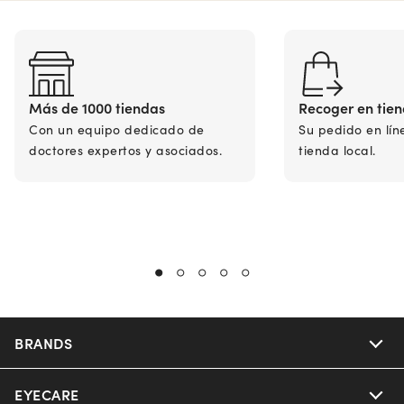
Más de 1000 tiendas
Recoger en tie
Con un equipo dedicado de
Su pedido en lín
doctores expertos y asociados.
tienda local.
BRANDS
EYECARE
Nuance Audio