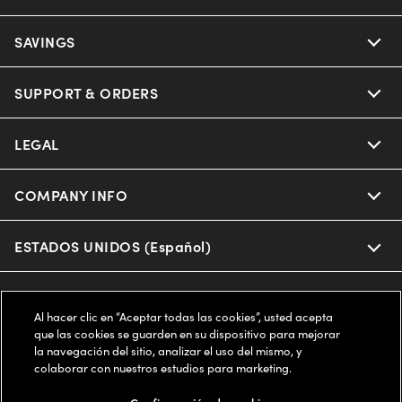
Ray-Ban
SAVINGS
Our Eyeglasses
Oakley
Our Sunglasses
SUPPORT & ORDERS
Offers & Discount
Ray-Ban | Meta
Our Contact Lenses
Insurance
LEGAL
Help Center
Oakley Meta
Ray-Ban | Meta
FSA & HSA
Online Order Status
COMPANY INFO
Privacy Policy
Miu Miu
Oakley Meta
CareCredit Credit Card
Shipping & Returns
Terms of Use
ESTADOS UNIDOS (Español)
About us
Prada
Eyewear Trends
2-Day Delivery
Notice of Financial Incentive
Accessibility
We guarantee every transaction is 100% secure
Al hacer clic en “Aceptar todas las cookies”, usted acepta
Michael Kors
Our Lenses
Frame Advisor
que las cookies se guarden en su dispositivo para mejorar
Independent Doctor's Notice
Our Flagship Stores
la navegación del sitio, analizar el uso del mismo, y
Buy now, pay later with Klarna*, Affirm or Cash App Afterpay.
Coach
colaborar con nuestros estudios para marketing.
Schedule an Eye Exam
AARP Members
Learn More
Style Guide
AdChoices
Careers