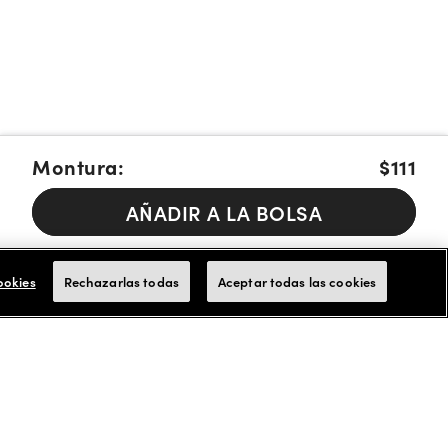
Montura:
$111
AÑADIR A LA BOLSA
Pague en cuotas con Affirm, Cash App Afterpay or Klarna
Más
info.
ookies
Rechazarlas todas
Aceptar todas las cookies
Aceptamos tarjetas de FSA/HSA para los pagos