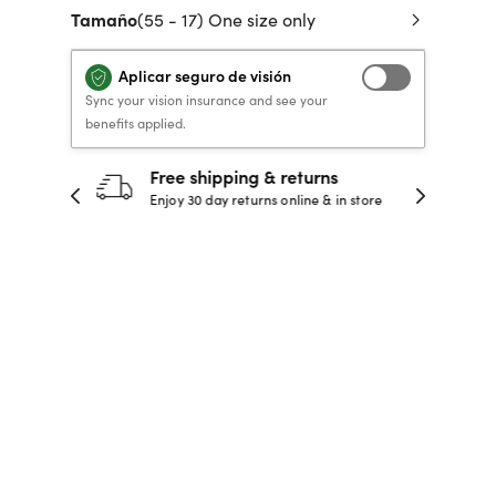
Tamaño
(55 - 17) One size only
 de crédito
VERSACE PRIMAVERA
40% DE DESCUENTO
40% DE DESCUENTO
LENTES GRADUADOS
to, y pagar
VERANO 2026 LENTES
RECETA / GRADUADO
RECETA / GRADUADO
INFANTILES DESDE $99*
Aplicar seguro de visión
LENTES
LENTES
Sync your vision insurance and see your
benefits applied.
COMPRA AHORA
COMPRA AHORA
30-day happiness guarantee
 store
Full refund or replacement within 30
COMPRA AHORA
COMPRA AHORA
days