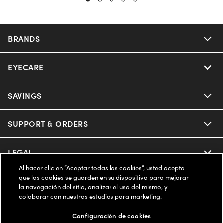
BRANDS
EYECARE
Nuance Audio
Ray-Ban
SAVINGS
Our Eyeglasses
Oakley
Our Sunglasses
SUPPORT & ORDERS
Offers & Discount
Ray-Ban | Meta
Our Contact Lenses
Insurance
LEGAL
Help Center
Al hacer clic en “Aceptar todas las cookies”, usted acepta
Oakley Meta
Ray-Ban | Meta
FSA & HSA
que las cookies se guarden en su dispositivo para mejorar
Online Order Status
COMPANY INFO
Privacy Policy
la navegación del sitio, analizar el uso del mismo, y
colaborar con nuestros estudios para marketing.
Miu Miu
Oakley Meta
CareCredit Credit Card
Shipping & Returns
Terms of Use
ESTADOS UNIDOS (Español)
About us
Configuración de cookies
Prada