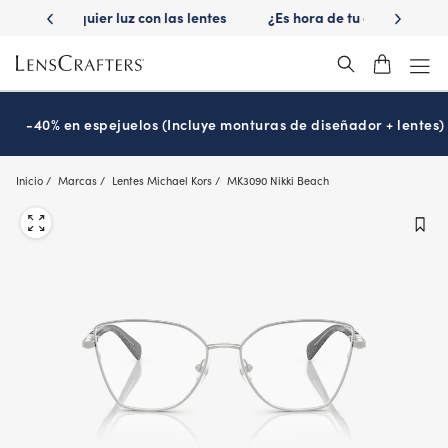
Skip
 las lentes
¿Es hora de tu examen de la vista?
Disfruta -40
to
Prográmalo hoy
main
content
-40% en espejuelos (Incluye monturas de diseñador + lentes)
Inicio
Marcas
Lentes Michael Kors
MK3090 Nikki Beach