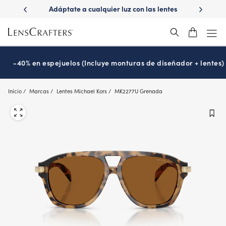
Skip
ápido con
Adáptate a cualquier luz con las lentes
¿Es hora
to
s
Transitions
®
main
content
-40% en espejuelos (Incluye monturas de diseñador + lentes)
Inicio
Marcas
Lentes Michael Kors
MK2277U Grenada