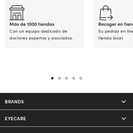
Más de 1000 tiendas
Recoger en tie
Con un equipo dedicado de
Su pedido en lín
doctores expertos y asociados.
tienda local.
BRANDS
EYECARE
Nuance Audio