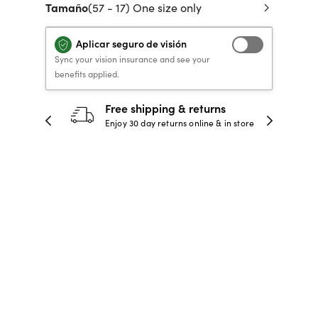
Tamaño
(57 - 17) One size only
 de crédito
VERSACE PRIMAVERA
40% DE DESCUENTO
40% DE DESCUENTO
LENTES GRADUADOS
to, y pagar
VERANO 2026 LENTES
RECETA / GRADUADO
RECETA / GRADUADO
INFANTILES DESDE $99*
Aplicar seguro de visión
Sync your vision insurance and see your
LENTES
LENTES
benefits applied.
COMPRA AHORA
30-day happiness guarantee
COMPRA AHORA
 store
Full refund or replacement within 30
COMPRA AHORA
COMPRA AHORA
days