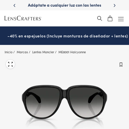
Skip
ápido con
Adáptate a cualquier luz con las lentes
¿Es hora
to
s
Transitions
®
main
content
-40% en espejuelos (Incluye monturas de diseñador + lentes)
Inicio
Marcas
Lentes Moncler
ME8001 Halcyonne