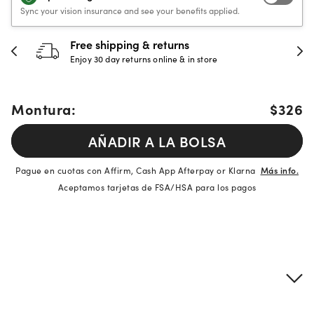
Sync your vision insurance and see your benefits applied.
Free shipping & returns
Enjoy 30 day returns online & in store
Montura:
$326
AÑADIR A LA BOLSA
Pague en cuotas con Affirm, Cash App Afterpay or Klarna
Más info.
Aceptamos tarjetas de FSA/HSA para los pagos
Detalles del producto
Información sobre montura y lentes