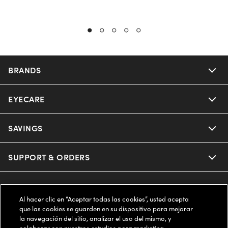
BRANDS
EYECARE
Nuance Audio
Ray-Ban
SAVINGS
Our Eyeglasses
Oakley
Our Sunglasses
SUPPORT & ORDERS
Offers & Discount
Ray-Ban | Meta
Our Contact Lenses
Insurance
LEGAL
Help Center
Al hacer clic en “Aceptar todas las cookies”, usted acepta
Oakley Meta
Ray-Ban | Meta
que las cookies se guarden en su dispositivo para mejorar
FSA & HSA
Online Order Status
COMPANY INFO
Privacy Policy
la navegación del sitio, analizar el uso del mismo, y
colaborar con nuestros estudios para marketing.