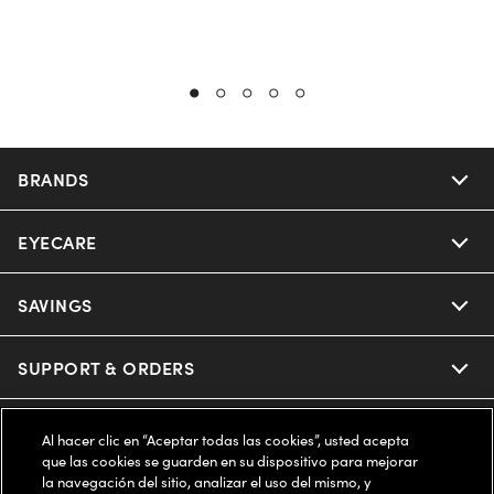
BRANDS
EYECARE
Nuance Audio
Ray-Ban
SAVINGS
Our Eyeglasses
Oakley
Our Sunglasses
SUPPORT & ORDERS
Offers & Discount
Ray-Ban | Meta
Our Contact Lenses
Insurance
LEGAL
Help Center
Al hacer clic en “Aceptar todas las cookies”, usted acepta
que las cookies se guarden en su dispositivo para mejorar
Oakley Meta
Ray-Ban | Meta
la navegación del sitio, analizar el uso del mismo, y
FSA & HSA
Online Order Status
COMPANY INFO