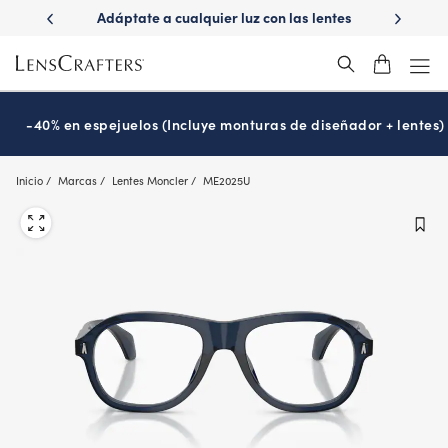
Skip
ápido con
Adáptate a cualquier luz con las lentes
¿Es hora
to
s
Transitions
®
main
content
-40% en espejuelos (Incluye monturas de diseñador + lentes)
Inicio
Marcas
Lentes Moncler
ME2025U