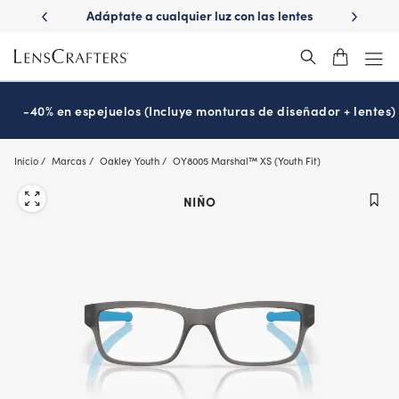
Skip
ápido con
Adáptate a cualquier luz con las lentes
¿Es hora
to
s
Transitions
®
main
content
-40% en espejuelos (Incluye monturas de diseñador + lentes)
Inicio
Marcas
Oakley Youth
OY8005 Marshal™ XS (Youth Fit)
NIÑO