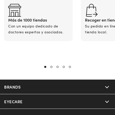
Más de 1000 tiendas
Recoger en tie
Con un equipo dedicado de
Su pedido en lín
doctores expertos y asociados.
tienda local.
BRANDS
EYECARE
Nuance Audio
Ray-Ban