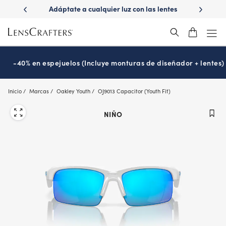
Skip
con
Adáptate a cualquier luz con las lentes
¿Es hora de tu
to
Transitions
Progr
®
main
content
-40% en espejuelos (Incluye monturas de diseñador + lentes)
Inicio
Marcas
Oakley Youth
OJ9013 Capacitor (Youth Fit)
NIÑO