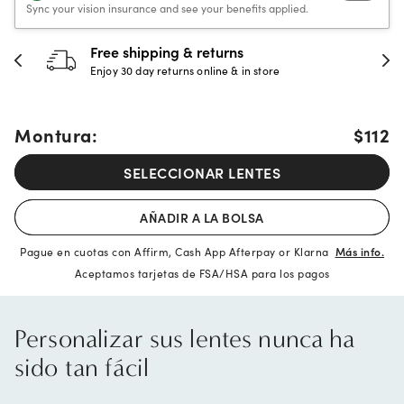
Sync your vision insurance and see your benefits applied.
hipping & returns
30-day h
 day returns online & in store
Full refund 
Montura:
$112
SELECCIONAR LENTES
AÑADIR A LA BOLSA
Pague en cuotas con Affirm, Cash App Afterpay or Klarna
Más info.
Aceptamos tarjetas de FSA/HSA para los pagos
Personalizar sus lentes nunca ha
sido tan fácil