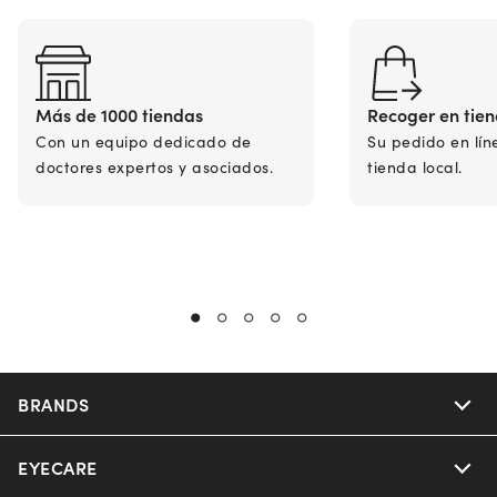
Más de 1000 tiendas
Recoger en tie
Con un equipo dedicado de
Su pedido en lín
doctores expertos y asociados.
tienda local.
BRANDS
EYECARE
Nuance Audio