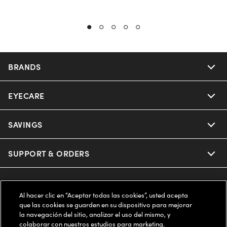
BRANDS
EYECARE
Nuance Audio
Ray-Ban
SAVINGS
Our Eyeglasses
Oakley
Our Sunglasses
SUPPORT & ORDERS
Offers & Discount
Ray-Ban | Meta
Our Contact Lenses
Insurance
LEGAL
Help Center
Al hacer clic en “Aceptar todas las cookies”, usted acepta
Oakley Meta
Ray-Ban | Meta
que las cookies se guarden en su dispositivo para mejorar
FSA & HSA
Online Order Status
COMPANY INFO
Privacy Policy
la navegación del sitio, analizar el uso del mismo, y
colaborar con nuestros estudios para marketing.