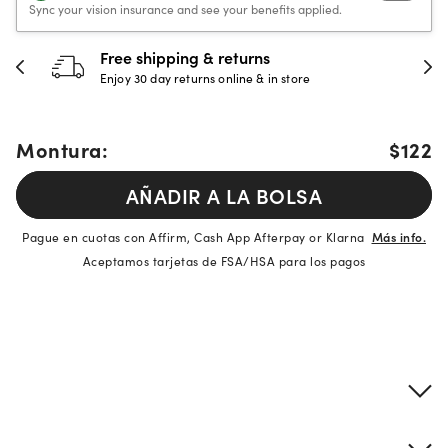
Sync your vision insurance and see your benefits applied.
Free shipping & returns
Enjoy 30 day returns online & in store
Montura:
$122
AÑADIR A LA BOLSA
Pague en cuotas con Affirm, Cash App Afterpay or Klarna
Más info.
Aceptamos tarjetas de FSA/HSA para los pagos
Detalles del producto
Información sobre montura y lentes