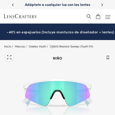
Skip
ápido con
Adáptate a cualquier luz con las lentes
¿Es hora
to
s
Transitions
®
main
content
-40% en espejuelos (Incluye monturas de diseñador + lentes)
Inicio
Marcas
Oakley Youth
OJ9015 Resistor Sweep (Youth Fit)
NIÑO