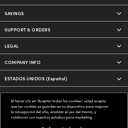
Ray-Ban
SAVINGS
Our Eyeglasses
Oakley
Our Sunglasses
SUPPORT & ORDERS
Offers & Discount
Ray-Ban | Meta
Our Contact Lenses
Insurance
LEGAL
Help Center
Oakley Meta
Ray-Ban | Meta
FSA & HSA
Online Order Status
COMPANY INFO
Privacy Policy
Miu Miu
Oakley Meta
CareCredit Credit Card
Shipping & Returns
Terms of Use
ESTADOS UNIDOS (Español)
About us
Prada
Eyewear Trends
2-Day Delivery
Notice of Financial Incentive
Accessibility
We guarantee every transaction is 100% secure
Al hacer clic en “Aceptar todas las cookies”, usted acepta
Michael Kors
Our Lenses
Frame Advisor
que las cookies se guarden en su dispositivo para mejorar
Independent Doctor's Notice
Our Flagship Stores
la navegación del sitio, analizar el uso del mismo, y
Buy now, pay later with Klarna*, Affirm or Cash App Afterpay.
Coach
colaborar con nuestros estudios para marketing.
Schedule an Eye Exam
AARP Members
Learn More
Style Guide
AdChoices
Careers