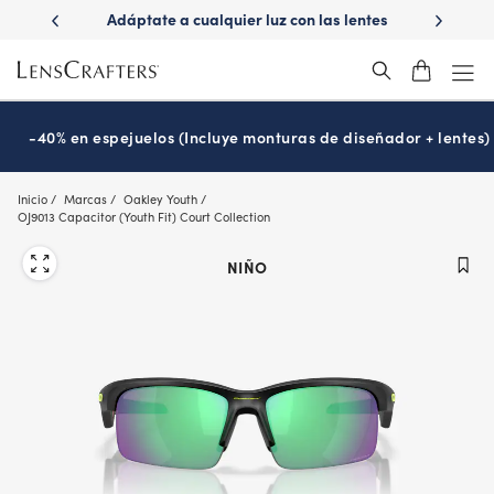
Skip
er luz con las lentes
¿Es hora de tu examen de la vista?
Di
to
sitions
Prográmalo hoy
®
main
content
-40% en espejuelos (Incluye monturas de diseñador + lentes)
Inicio
Marcas
Oakley Youth
OJ9013 Capacitor (Youth Fit) Court Collection
NIÑO