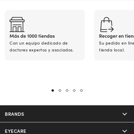
Más de 1000 tiendas
Recoger en tie
Con un equipo dedicado de
Su pedido en lín
doctores expertos y asociados.
tienda local.
BRANDS
EYECARE
Nuance Audio