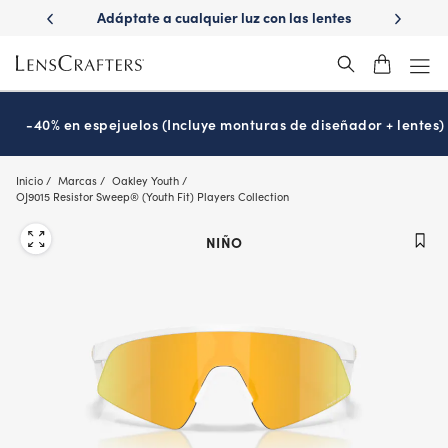
Skip
ápido con
Adáptate a cualquier luz con las lentes
¿Es hora
to
s
Transitions
®
main
content
-40% en espejuelos (Incluye monturas de diseñador + lentes)
Inicio
Marcas
Oakley Youth
OJ9015 Resistor Sweep® (Youth Fit) Players Collection
NIÑO