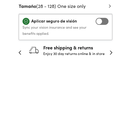
Tamaño
(28 - 128) One size only
 de crédito
VERSACE PRIMAVERA
40% DE DESCUENTO
40% DE DESCUENTO
LENTES GRADUADOS
to, y pagar
VERANO 2026 LENTES
RECETA / GRADUADO
RECETA / GRADUADO
INFANTILES DESDE $99*
Aplicar seguro de visión
LENTES
LENTES
Sync your vision insurance and see your
benefits applied.
COMPRA AHORA
COMPRA AHORA
30-day happiness guarantee
COMPRA AHORA
COMPRA AHORA
 store
Full refund or replacement within 30
days