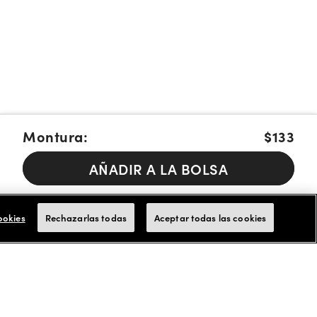
Montura:
$133
AÑADIR A LA BOLSA
Pague en cuotas con Affirm, Cash App Afterpay or Klarna
Más
info.
ookies
Rechazarlas todas
Aceptar todas las cookies
Aceptamos tarjetas de FSA/HSA para los pagos