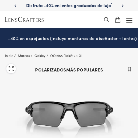
Skip
la vista?
Disfruta -40% en lentes graduados de lujo
Descubre 
*
to
main
content
-40% en espejuelos (Incluye monturas de diseñador + lentes)
Inicio
Marcas
Oakley
OO9188 Flak® 2.0 XL
POLARIZADOS
MÁS POPULARES