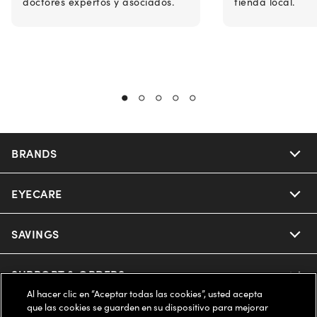
doctores expertos y asociados.
tienda local.
BRANDS
EYECARE
Nuance Audio
Ray-Ban
SAVINGS
Our Eyeglasses
Oakley
Our Sunglasses
SUPPORT & ORDERS
Offers & Discount
Al hacer clic en “Aceptar todas las cookies”, usted acepta
Ray-Ban | Meta
que las cookies se guarden en su dispositivo para mejorar
Our Contact Lenses
Insurance
LEGAL
Help Center