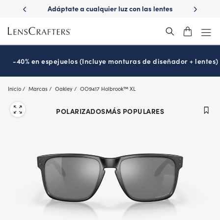
Skip
er luz con las lentes
¿Es hora de tu examen de la vista?
Di
to
sitions
Prográmalo hoy
®
main
content
-40% en espejuelos (Incluye monturas de diseñador + lentes)
Inicio
Marcas
Oakley
OO9417 Holbrook™ XL
POLARIZADOS
MÁS POPULARES