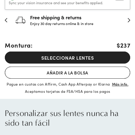
Sync your vision insurance and see your benefits applied.
30-day happiness guarantee
Full refund or replacement within 30 days
Montura:
$237
SELECCIONAR LENTES
AÑADIR A LA BOLSA
Pague en cuotas con Affirm, Cash App Afterpay or Klarna
Más info.
Aceptamos tarjetas de FSA/HSA para los pagos
Personalizar sus lentes nunca ha
sido tan fácil