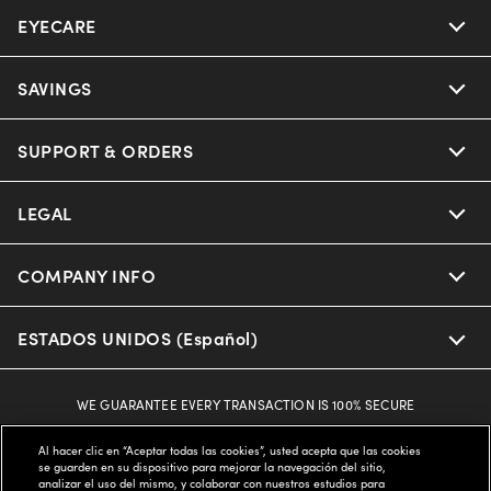
EYECARE
SAVINGS
SUPPORT & ORDERS
LEGAL
COMPANY INFO
ESTADOS UNIDOS (Español)
WE GUARANTEE EVERY TRANSACTION IS 100% SECURE
Al hacer clic en “Aceptar todas las cookies”, usted acepta que las cookies
se guarden en su dispositivo para mejorar la navegación del sitio,
Buy now, pay later with Klarna*, Affirm or Cash App Afterpay.
analizar el uso del mismo, y colaborar con nuestros estudios para