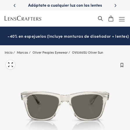
Skip
tate a cualquier luz con las lentes
¿Es hora de tu examen de la
to
Transitions
Prográmalo hoy
®
main
content
-40% en espejuelos (Incluye monturas de diseñador + lentes)
Inicio
Marcas
Oliver Peoples Eyewear
OV5393SU Oliver Sun