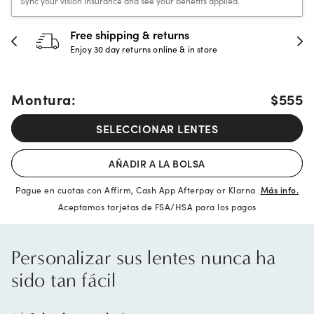
Sync your vision insurance and see your benefits applied.
30-day happiness guarantee
Full refund or replacement within 30 days
Montura:
$555
SELECCIONAR LENTES
AÑADIR A LA BOLSA
Pague en cuotas con Affirm, Cash App Afterpay or Klarna
Más info.
Aceptamos tarjetas de FSA/HSA para los pagos
Personalizar sus lentes nunca ha
sido tan fácil