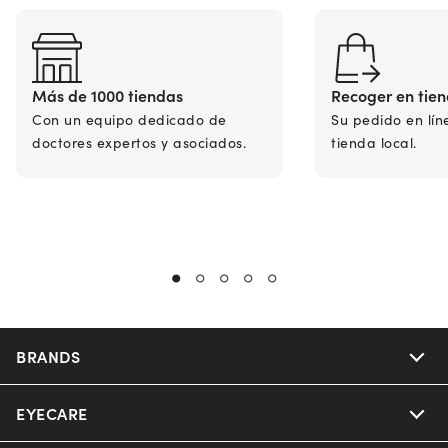
Más de 1000 tiendas
Recoger en tie
Con un equipo dedicado de
Su pedido en lín
doctores expertos y asociados.
tienda local.
BRANDS
EYECARE
Nuance Audio